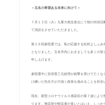
～玉名の希望ある未来に向けて～
７月１２日（火）九看大南交差点にて朝の街頭活
て演説をさせていただきました。
第２６回参院選では、私の応援する松村よしふみ
となりました。玉名市内におきましても多くの皆
申し上げます。
参院選中に安倍晋三元総理が銃撃を受けて亡くな
け継いだ先生方が力強く政策を進めることを祈念
現在、新型コロナウイルス感染症の第７波により
ります。無症状や軽症者が多いとはいえ、しっか