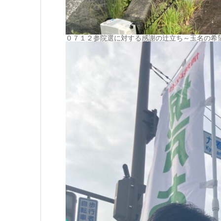
０７１２参院選に対する感謝の辻立ち～玉名の希