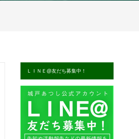
ＬＩＮＥ@友だち募集中！