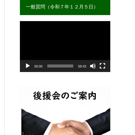
一般質問（令和７年１２月５日）
動
画
プ
レ
ー
ヤ
ー
00:00
58:43