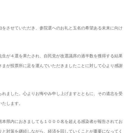
動をさせていただき、参院選へのお礼と玉名の希望ある未来に向け
先生が４選を果たされ、自民党が改選議席の過半数を獲得する結果
さまが投票所に足を運んでいただきましたことに対して心より感謝
られました。心よりお悔やみ申し上げますとともに、その遺志を受
いたします。
熊本県内におきましても１０００名を超える感染者が報告されてお
りと対策を継続しながら、経済を回していくことが重要になってく