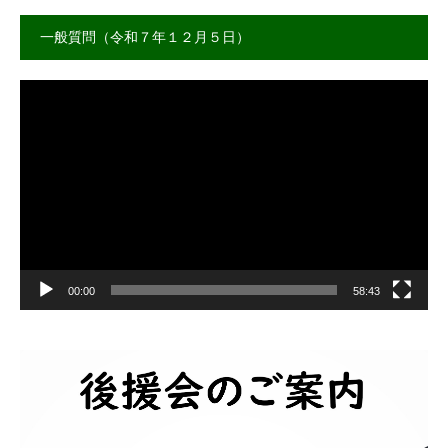
一般質問（令和７年１２月５日）
動
画
プ
レ
ー
ヤ
ー
00:00
58:43