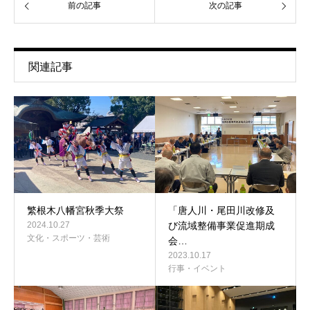
前の記事
次の記事
関連記事
繁根木八幡宮秋季大祭
「唐人川・尾田川改修及
2024.10.27
び流域整備事業促進期成
文化・スポーツ・芸術
会…
2023.10.17
行事・イベント