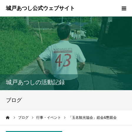
ホーム
ご挨拶
プロフィール
政策
城戸あつしの活動記録
活動報告
ブログ
県政報告
ーム
ブログ
行事・イベント
「玉名観光協会」総会&懇親会
ブログ