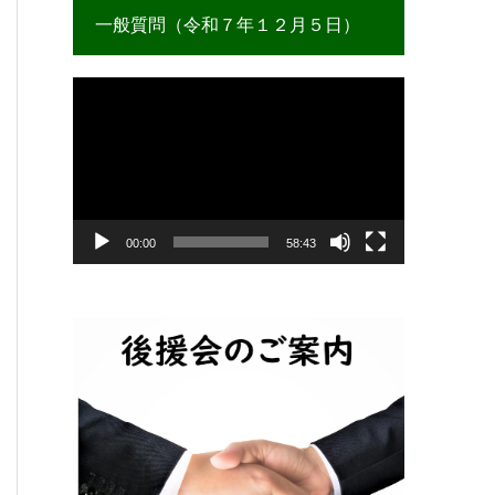
一般質問（令和７年１２月５日）
動
画
プ
レ
ー
ヤ
ー
00:00
58:43