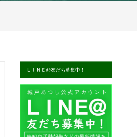
ＬＩＮＥ@友だち募集中！