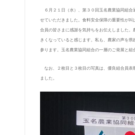
６月２１日（水）、第３０回玉名農業協同組合通
せていただきました。食料安全保障の重要性が叫
合員の皆さまに感謝を気持ちをお伝えしました。
きくなっていると感じます。私も、農家の声を県
参ります。玉名農業協同組合の一層のご発展と組
なお、２枚目と３枚目の写真は、優良組合員表彰
ました。