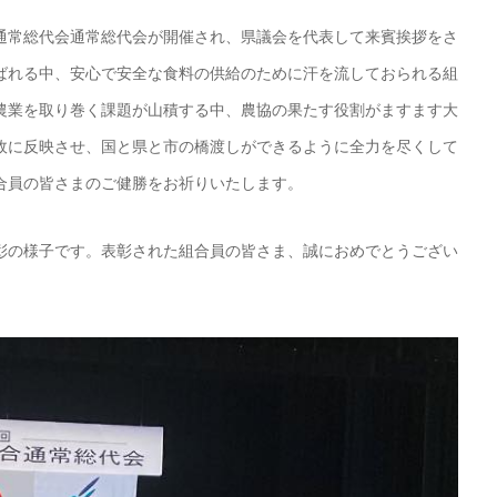
常総代会通常総代会が開催され、県議会を代表して来賓挨拶をさ
ばれる中、安心で安全な食料の供給のために汗を流しておられる組
農業を取り巻く課題が山積する中、農協の果たす役割がますます大
政に反映させ、国と県と市の橋渡しができるように全力を尽くして
合員の皆さまのご健勝をお祈りいたします。
の様子です。表彰された組合員の皆さま、誠におめでとうござい