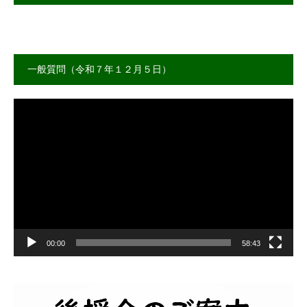
一般質問（令和７年１２月５日）
動
画
プ
レ
ー
ヤ
ー
00:00
58:43