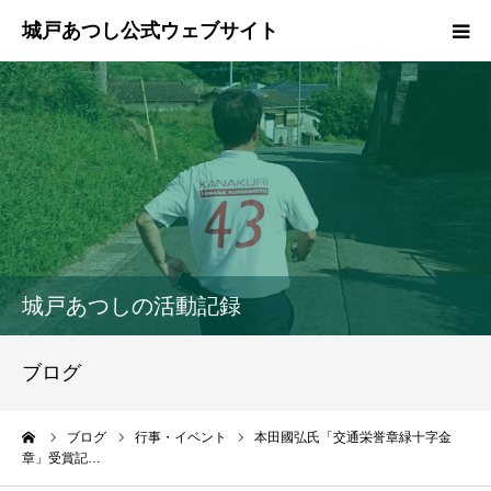
ホーム
ご挨拶
プロフィール
政策
城戸あつしの活動記録
活動報告
ブログ
県政報告
ーム
ブログ
行事・イベント
本田國弘氏「交通栄誉章緑十字金
章」受賞記…
ブログ