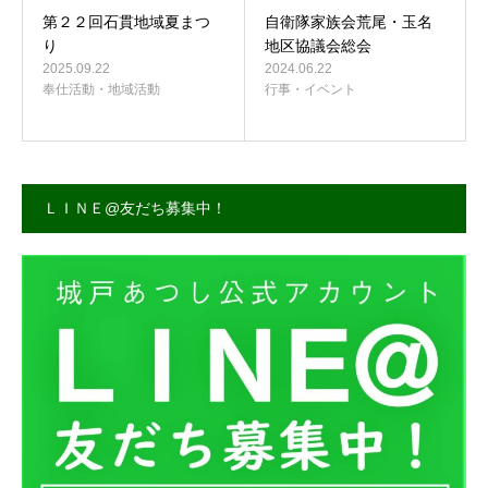
第２２回石貫地域夏まつ
自衛隊家族会荒尾・玉名
り
地区協議会総会
2025.09.22
2024.06.22
奉仕活動・地域活動
行事・イベント
ＬＩＮＥ@友だち募集中！