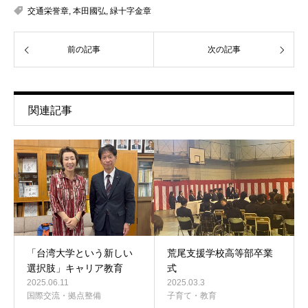
交通栄誉章
,
本田國弘
,
緑十字金章
前の記事
次の記事
関連記事
「台湾大学という新しい
荒尾支援学校高等部卒業
選択肢」キャリア教育
式
2025.06.11
2025.03.3
国際交流・拠点整備
子育て・教育