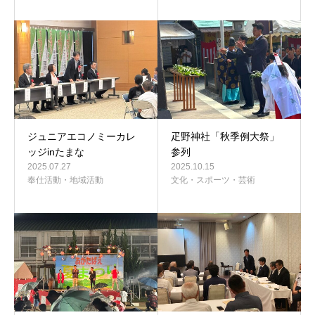
ジュニアエコノミーカレ
疋野神社「秋季例大祭」
ッジinたまな
参列
2025.07.27
2025.10.15
奉仕活動・地域活動
文化・スポーツ・芸術