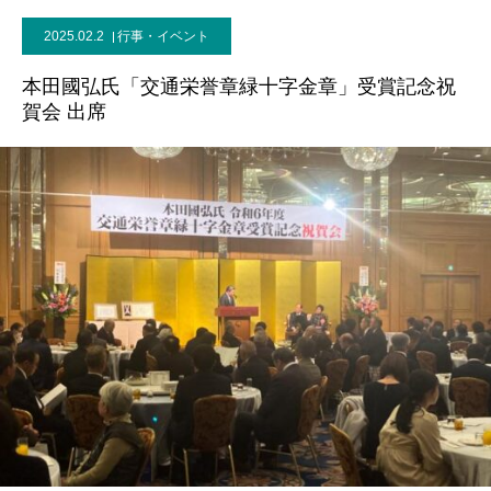
2025.02.2
行事・イベント
事務所案内
本田國弘氏「交通栄誉章緑十字金章」受賞記念祝
賀会 出席