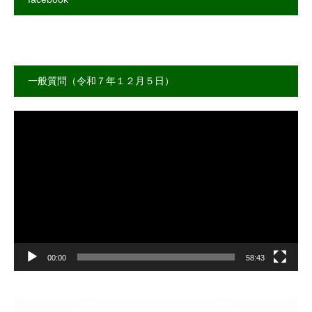
一般質問（令和７年１２月５日）
動
画
プ
レ
ー
ヤ
ー
00:00
58:43