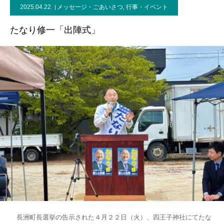
2025.04.22
メッセージ・ごあいさつ
,
行事・イベント
事務所案内
たなり修一「出陣式」
長洲町長選挙の告示された４月２２日（火）、四王子神社にてたな