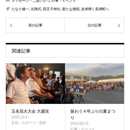
メッセージ・ごあいさつ
,
行事・イベント
たなり修一
,
出陣式
,
四王子神社
,
新たな挑戦
,
未来輝く長洲町へ
前の記事
次の記事
関連記事
玉名花火大会 大盛況
賑わう４年ぶりの夏まつ
2025.10.4
り
文化・スポーツ・芸術
2023.08.13
行事・イベント