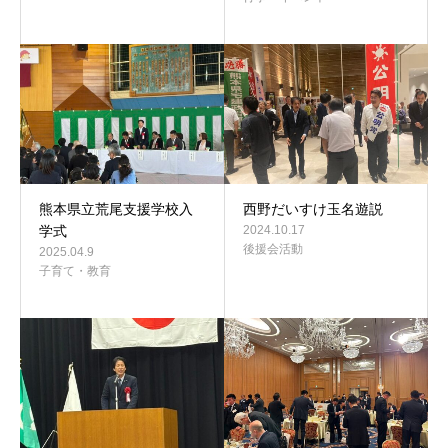
熊本県立荒尾支援学校入
西野だいすけ玉名遊説
学式
2024.10.17
後援会活動
2025.04.9
子育て・教育