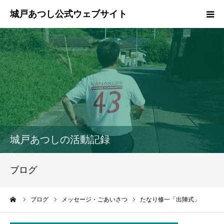
ホーム
ご挨拶
プロフィール
政策
城戸あつしの活動記録
活動報告
ブログ
県政報告
ーム
ブログ
メッセージ・ごあいさつ
たなり修一「出陣式」
ブログ