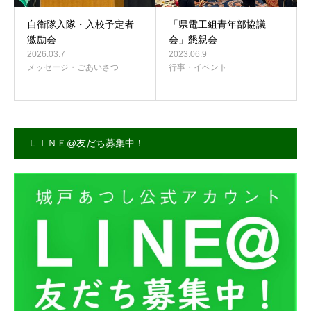
自衛隊入隊・入校予定者
「県電工組青年部協議
激励会
会」懇親会
2026.03.7
2023.06.9
メッセージ・ごあいさつ
行事・イベント
ＬＩＮＥ@友だち募集中！