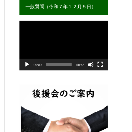
一般質問（令和７年１２月５日）
動
画
プ
レ
ー
ヤ
ー
00:00
58:43