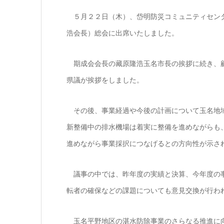
５月２２日（木）、岱明防災コミュニティセンタ
浩会長）総会に出席いたしました。
期成会会長の藏原隆浩玉名市長の挨拶に続き、顧
県議が挨拶をしました。
その後、事業経過や今後の計画について玉名地域
新整備中の排水機場は着実に整備を進めながらも
進めながら事業採択につなげるとの方向性が示さ
議事の中では、昨年度の実績と決算、今年度の事
転者の確保などの課題についても意見交換が行わ
玉名平野地区の湛水防除事業のさらなる推進に向