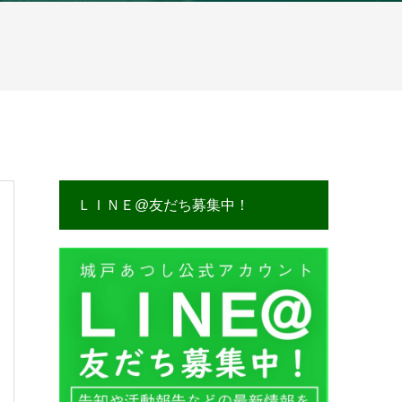
ＬＩＮＥ@友だち募集中！