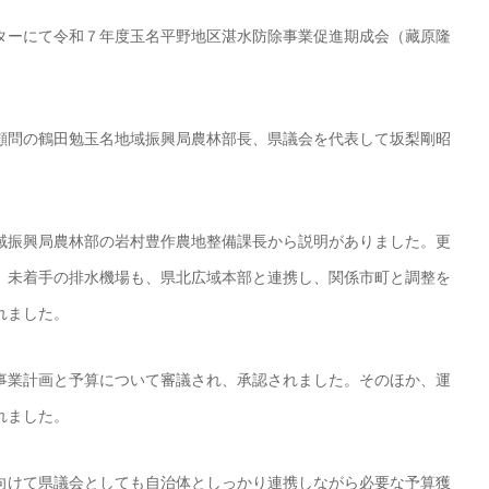
ーにて令和７年度玉名平野地区湛水防除事業促進期成会（藏原隆
問の鶴田勉玉名地域振興局農林部長、県議会を代表して坂梨剛昭
振興局農林部の岩村豊作農地整備課長から説明がありました。更
、未着手の排水機場も、県北広域本部と連携し、関係市町と調整を
れました。
業計画と予算について審議され、承認されました。そのほか、運
れました。
けて県議会としても自治体としっかり連携しながら必要な予算獲