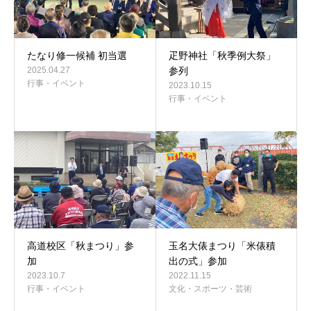
たなり修一候補 初当選
疋野神社「秋季例大祭」
2025.04.27
参列
行事・イベント
2023.10.15
行事・イベント
高道校区「秋まつり」参
玉名大俵まつり「米俵積
加
出の式」参加
2023.10.7
2022.11.15
行事・イベント
文化・スポーツ・芸術