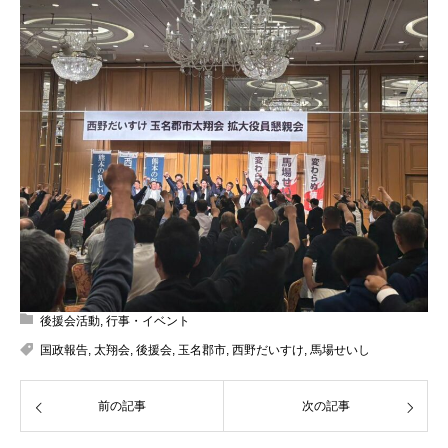
後援会活動
,
行事・イベント
国政報告
,
太翔会
,
後援会
,
玉名郡市
,
西野だいすけ
,
馬場せいし
前の記事
次の記事