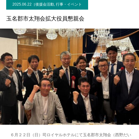
2025.06.22
後援会活動
,
行事・イベント
事務所案内
玉名郡市太翔会拡大役員懇親会
６月２２日（日）司ロイヤルホテルにて玉名郡市太翔会（西野だい