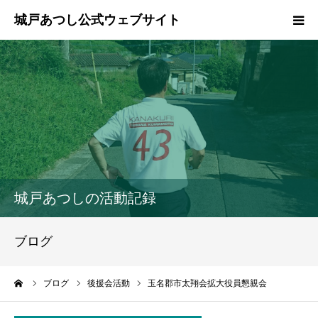
ホーム
ご挨拶
プロフィール
政策
城戸あつしの活動記録
活動報告
ブログ
県政報告
ーム
ブログ
後援会活動
玉名郡市太翔会拡大役員懇親会
ブログ