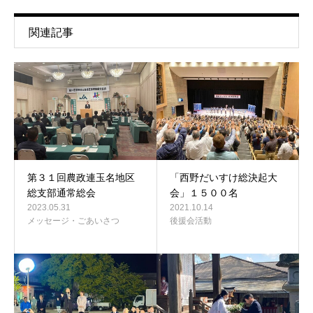
関連記事
第３１回農政連玉名地区
「西野だいすけ総決起大
総支部通常総会
会」１５００名
2023.05.31
2021.10.14
メッセージ・ごあいさつ
後援会活動