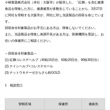
小林製薬株式会社（本社：大阪市）が販売した、「紅麹」を含む健康
食品を喫食した方に、健康被害が多数生じていることから、3月27日
に同社を管轄する大阪市が、同社に対し当該製品の回収を命じていま
す。
回収命令対象製品がお手元にある方は、喫食しないでください。
また、当該製品を喫食し体調不良がある方は、医療機関を受診し、お
住いの保健所にご相談ください。
～回収命令対象製品～
(1) 紅麹コレステヘルプ（45粒15日分、60粒20日分、90粒30日分）
(2) ナイシヘルプ+コレステロール
(3) ナットウキナーゼさらさら粒GOLD
1 相談窓口
管轄区域
保健所
連絡先