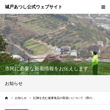
ホーム
ご挨拶
プロフィール
政策
市民に必要な新着情報をお伝えします
活動報告
お知らせ
県政報告
ーム
お知らせ
紅麹を含む健康食品の取扱いについて（県の…
ブログ