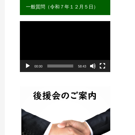
一般質問（令和７年１２月５日）
動
画
プ
レ
ー
ヤ
ー
00:00
58:43