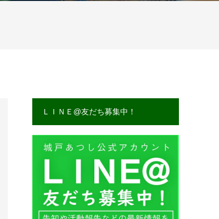
ＬＩＮＥ@友だち募集中！