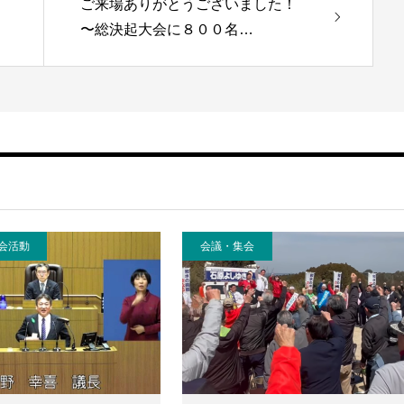
ご来場ありがとうございました！
〜総決起大会に８００名…
会活動
会議・集会