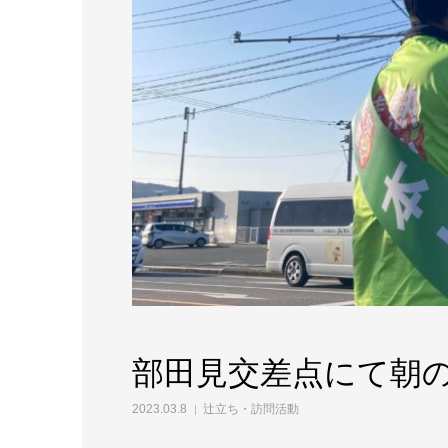
部田見交差点にて朝
2023.03.8
辻立ち・訪問活動