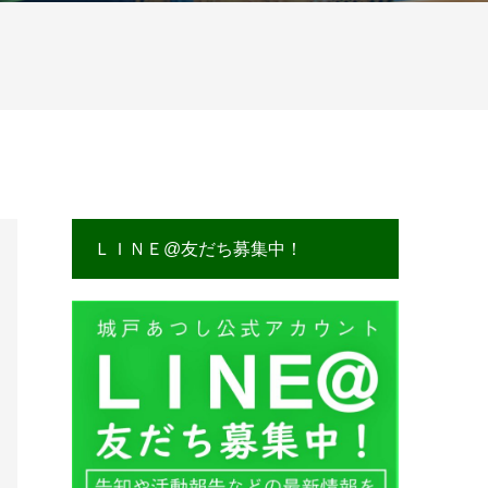
ＬＩＮＥ@友だち募集中！