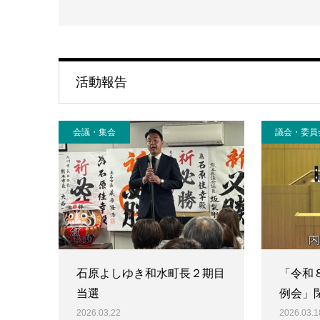
活動報告
会議・集会
議会・委員
石原よしゆき和水町長２期目
「令和
当選
例会」
2026.03.22
2026.03.1