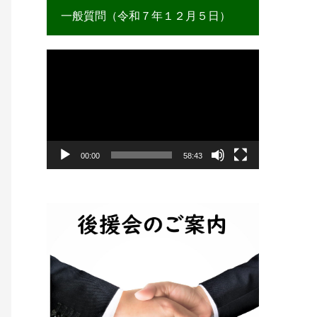
一般質問（令和７年１２月５日）
動
画
プ
レ
ー
ヤ
ー
00:00
58:43