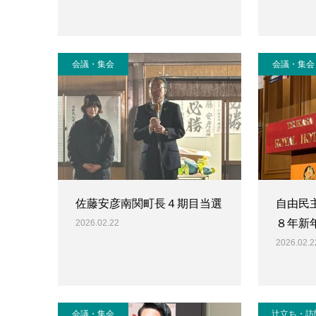
会議・集会
会議・集会
佐藤安彦南関町長４期目当選
自由民
８年新
2026.02.22
2026.02.2
会議・集会
辻立ち・訪