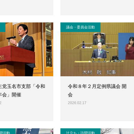
議会・委員会活動
主党玉名市支部「令和
令和８年２月定例県議会 開
年会」開催
会
2
2026.02.17
問活動
辻立ち・訪問活動