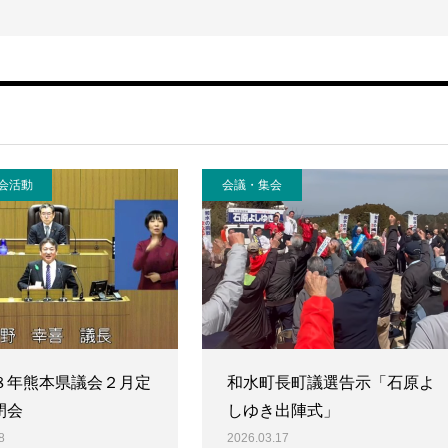
会活動
会議・集会
８年熊本県議会２月定
和水町長町議選告示「石原よ
閉会
しゆき出陣式」
8
2026.03.17