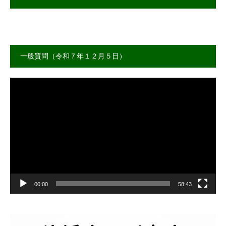
一般質問（令和７年１２月５日）
動
画
プ
レ
ー
ヤ
ー
00:00
58:43