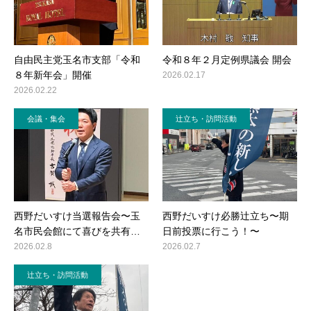
自由民主党玉名市支部「令和
令和８年２月定例県議会 開会
８年新年会」開催
2026.02.17
2026.02.22
会議・集会
辻立ち・訪問活動
西野だいすけ当選報告会〜玉
西野だいすけ必勝辻立ち〜期
名市民会館にて喜びを共有…
日前投票に行こう！〜
2026.02.8
2026.02.7
辻立ち・訪問活動