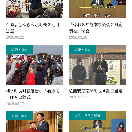
石原よしゆき和水町長２期目
「令和８年熊本県議会２月定
当選
例会」閉会
2026.03.22
2026.03.18
会議・集会
会議・集会
和水町長町議選告示「石原よ
佐藤安彦南関町長４期目当選
しゆき出陣式」
2026.02.22
2026.03.17
会議・集会
議会・委員会活動