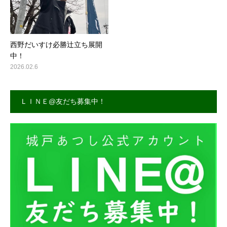
西野だいすけ必勝辻立ち展開
中！
2026.02.6
ＬＩＮＥ@友だち募集中！