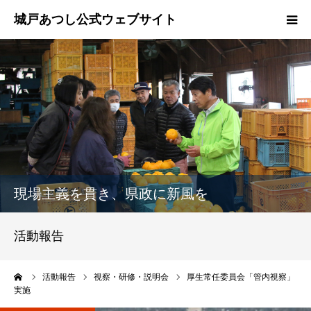
ホーム
ご挨拶
プロフィール
政策
現場主義を貫き、県政に新風を
活動報告
活動報告
県政報告
ーム
活動報告
視察・研修・説明会
厚生常任委員会「管内視察」
実施
ブログ