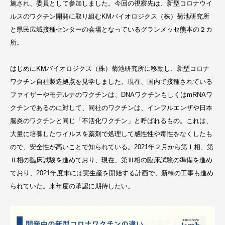
施され、委員として参加しました。今回の視察先は、新型コロナウイ
ルスのワクチン開発に取り組むKMバイオロジクス（株）菊池研究所
と県民広域接種センターの会場となっているグランメッセ熊本の２カ
所。
はじめにKMバイオロジクス（株）菊池研究所に移動し、新型コロナ
ワクチン自社製造拠点を見学しました。現在、国内で接種されている
ファイザーやモデルナのワクチンは、DNAワクチンもしくはmRNAワ
クチンであるのに対して、同社のワクチンは、インフルエンザや日本
脳炎のワクチンと同じ「不活化ワクチン」と呼ばれるもの。これは、
大量に培養したウイルスを薬剤で処理して感性性や毒性をなくしたも
ので、安全性が高いことで知られている。2021年２月から第Ⅰ相、第
Ⅱ相の臨床試験を進めており、現在、第Ⅲ相の臨床試験の準備を進め
ており、2021年度末には実生産を開始する計画で、新棟の工事も進め
られていた。来年度の承認に期待したい。