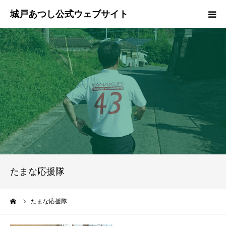
ホーム
ご挨拶
プロフィール
政策
活動報告
たまな応援隊
県政報告
ーム
たまな応援隊
ブログ