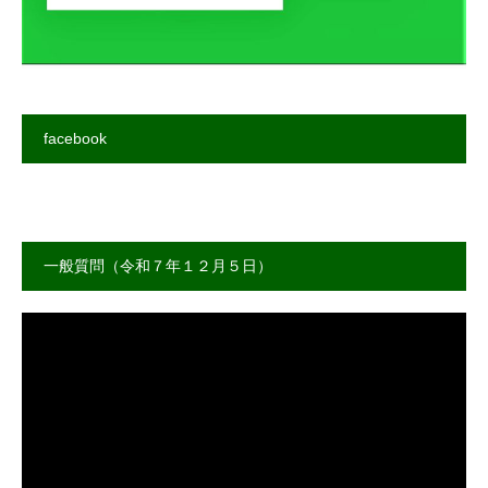
facebook
一般質問（令和７年１２月５日）
動
画
プ
レ
ー
ヤ
ー