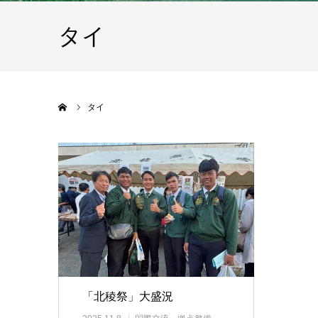
タイ
ホーム
タイ
「北稜祭」大盛況