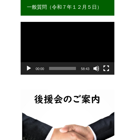
一般質問（令和７年１２月５日）
動
画
プ
レ
ー
ヤ
ー
00:00
58:43