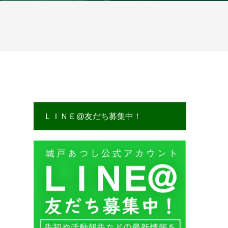
ＬＩＮＥ@友だち募集中！