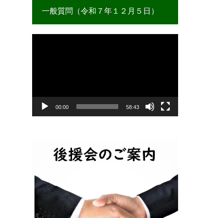
一般質問（令和７年１２月５日）
動
画
プ
レ
ー
ヤ
ー
00:00
58:43