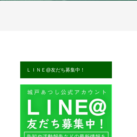
ＬＩＮＥ@友だち募集中！