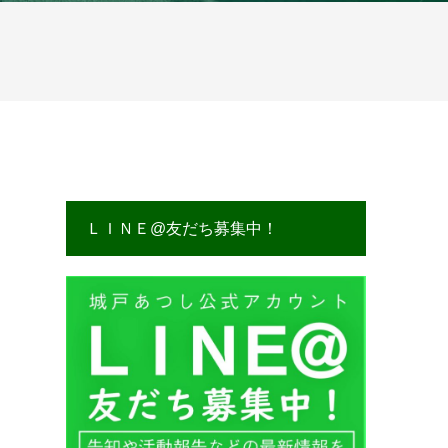
ＬＩＮＥ@友だち募集中！