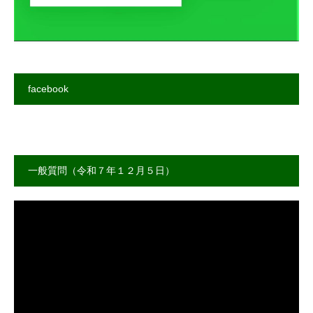
facebook
一般質問（令和７年１２月５日）
動
画
プ
レ
ー
ヤ
ー