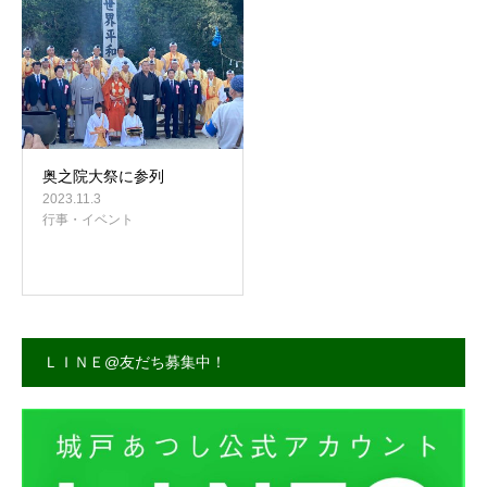
事務所案内
奥之院大祭に参列
2023.11.3
行事・イベント
ＬＩＮＥ@友だち募集中！