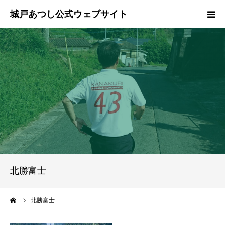
ホーム
ご挨拶
プロフィール
政策
活動報告
北勝富士
県政報告
ーム
北勝富士
ブログ