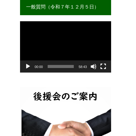
一般質問（令和７年１２月５日）
動
画
プ
レ
ー
ヤ
ー
00:00
58:43