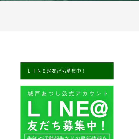
ＬＩＮＥ@友だち募集中！