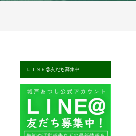
ＬＩＮＥ@友だち募集中！