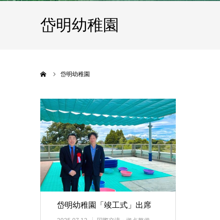
岱明幼稚園
ホーム
岱明幼稚園
岱明幼稚園「竣工式」出席