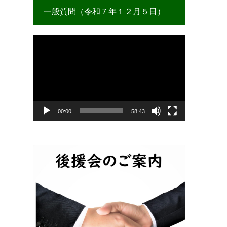
一般質問（令和７年１２月５日）
動
画
プ
レ
ー
ヤ
ー
00:00
58:43