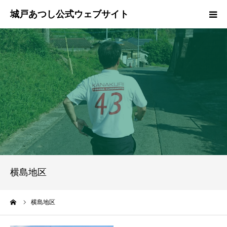
ホーム
ご挨拶
プロフィール
政策
活動報告
横島地区
県政報告
ーム
横島地区
ブログ