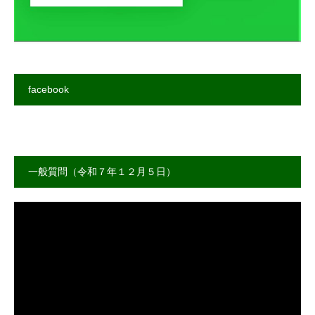
facebook
一般質問（令和７年１２月５日）
動
画
プ
レ
ー
ヤ
ー