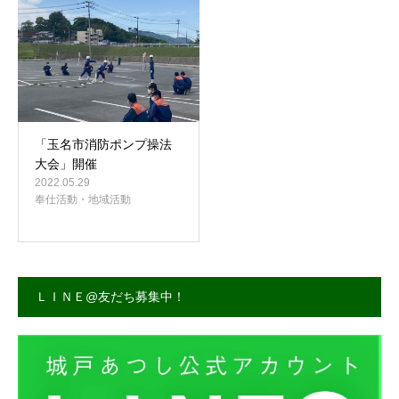
事務所案内
「玉名市消防ポンプ操法
大会」開催
2022.05.29
奉仕活動・地域活動
ＬＩＮＥ@友だち募集中！