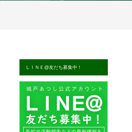
ＬＩＮＥ@友だち募集中！