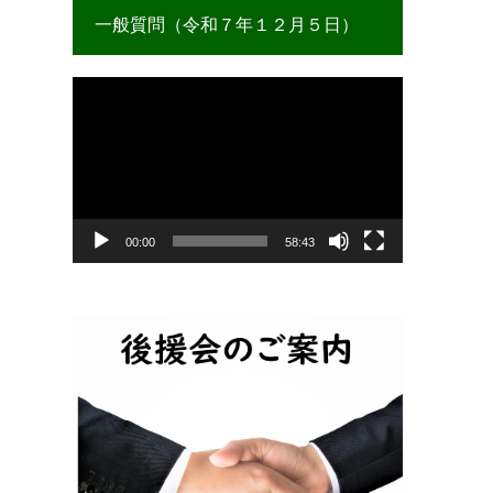
一般質問（令和７年１２月５日）
動
画
プ
レ
ー
ヤ
ー
00:00
58:43