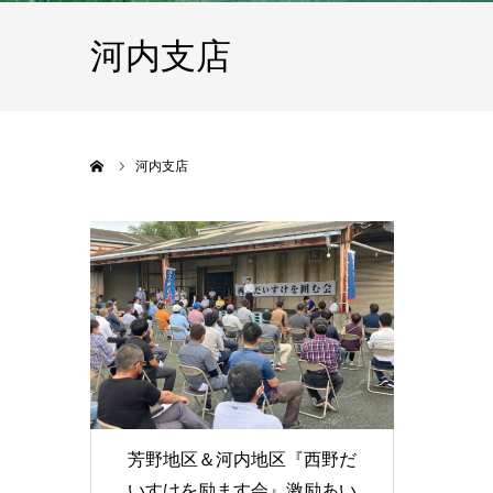
河内支店
ホーム
河内支店
芳野地区＆河内地区『西野だ
いすけを励ます会』激励あい