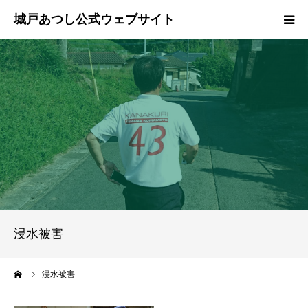
ホーム
ご挨拶
プロフィール
政策
活動報告
浸水被害
県政報告
ーム
浸水被害
ブログ