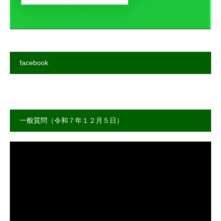
facebook
一般質問（令和７年１２月５日）
動
画
プ
レ
ー
ヤ
ー