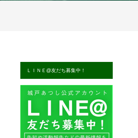
ＬＩＮＥ@友だち募集中！