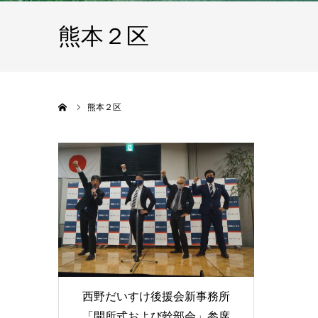
熊本２区
ホーム
熊本２区
西野だいすけ後援会新事務所
「開所式および幹部会」参席