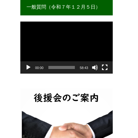
一般質問（令和７年１２月５日）
動
画
プ
レ
ー
ヤ
ー
00:00
58:43