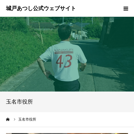
ホーム
ご挨拶
プロフィール
政策
活動報告
玉名市役所
県政報告
ーム
玉名市役所
ブログ