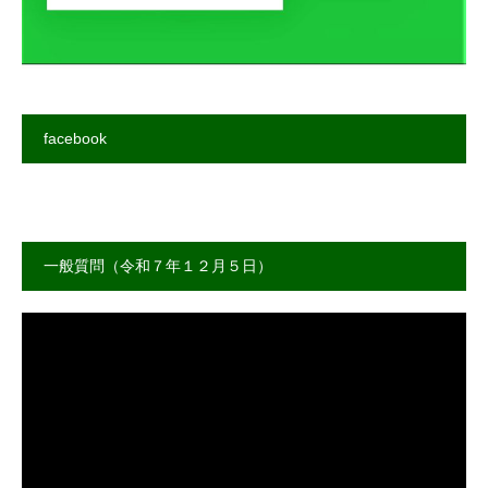
facebook
一般質問（令和７年１２月５日）
動
画
プ
レ
ー
ヤ
ー