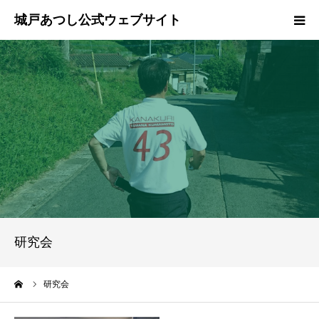
ホーム
ご挨拶
プロフィール
政策
活動報告
研究会
県政報告
ーム
研究会
ブログ