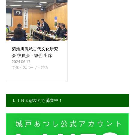
事務所案内
菊池川流域古代文化研究
会 役員会・総会 出席
2024.06.17
文化・スポーツ・芸術
ＬＩＮＥ@友だち募集中！