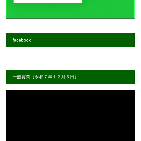
facebook
一般質問（令和７年１２月５日）
動
画
プ
レ
ー
ヤ
ー