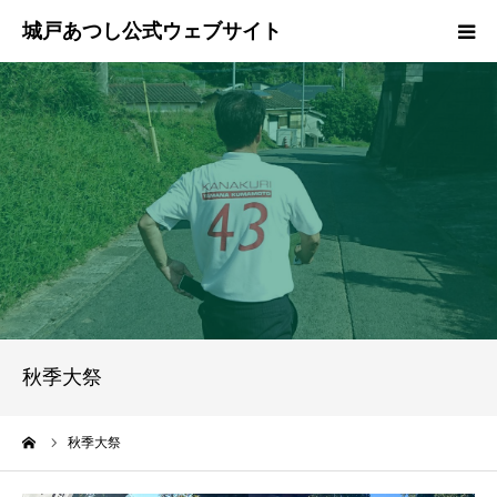
ホーム
ご挨拶
プロフィール
政策
活動報告
秋季大祭
県政報告
ーム
秋季大祭
ブログ