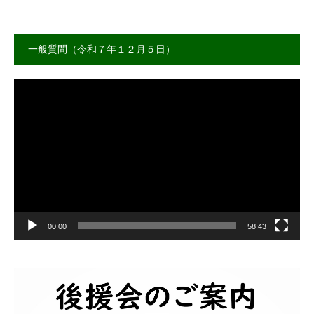
一般質問（令和７年１２月５日）
動
画
プ
レ
ー
ヤ
ー
00:00
58:43