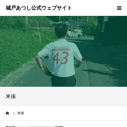
ホーム
ご挨拶
プロフィール
政策
活動報告
米俵
県政報告
ーム
米俵
ブログ