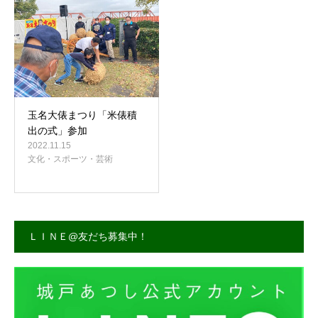
事務所案内
玉名大俵まつり「米俵積
出の式」参加
2022.11.15
文化・スポーツ・芸術
ＬＩＮＥ@友だち募集中！