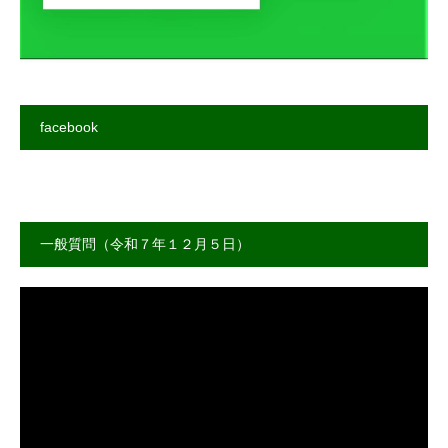
facebook
一般質問（令和７年１２月５日）
動
画
プ
レ
ー
ヤ
ー