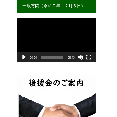
一般質問（令和７年１２月５日）
動
画
プ
レ
ー
ヤ
ー
00:00
58:43