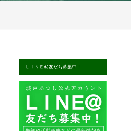
ＬＩＮＥ@友だち募集中！