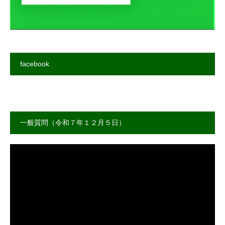
facebook
一般質問（令和７年１２月５日）
動
画
プ
レ
ー
ヤ
ー