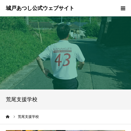
ホーム
ご挨拶
プロフィール
政策
活動報告
荒尾支援学校
県政報告
ーム
荒尾支援学校
ブログ