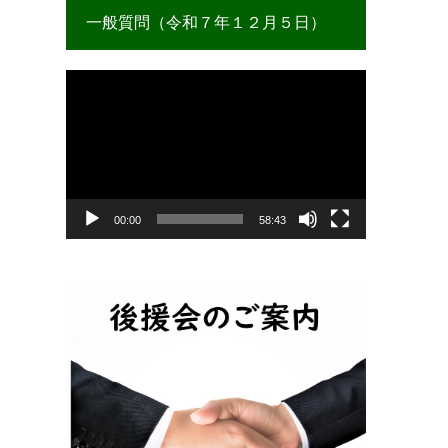
一般質問（令和７年１２月５日）
動
画
プ
レ
ー
ヤ
ー
00:00
58:43