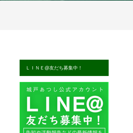
ＬＩＮＥ@友だち募集中！