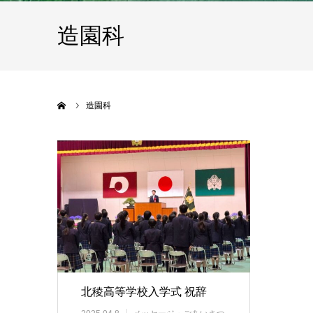
造園科
ホーム
造園科
北稜高等学校入学式 祝辞