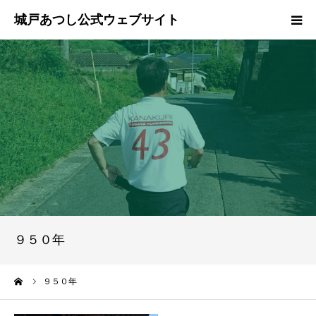
ホーム
ご挨拶
プロフィール
政策
活動報告
９５０年
県政報告
ーム
９５０年
ブログ