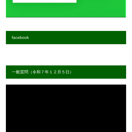
facebook
一般質問（令和７年１２月５日）
動
画
プ
レ
ー
ヤ
ー