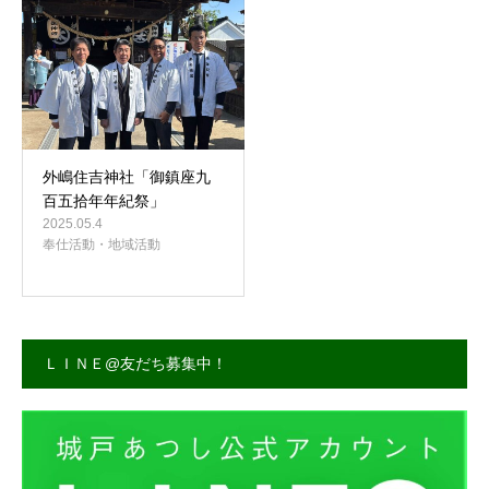
事務所案内
外嶋住吉神社「御鎮座九
百五拾年年紀祭」
2025.05.4
奉仕活動・地域活動
ＬＩＮＥ@友だち募集中！