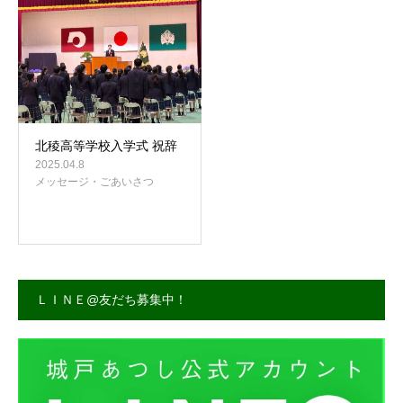
事務所案内
北稜高等学校入学式 祝辞
2025.04.8
メッセージ・ごあいさつ
ＬＩＮＥ@友だち募集中！