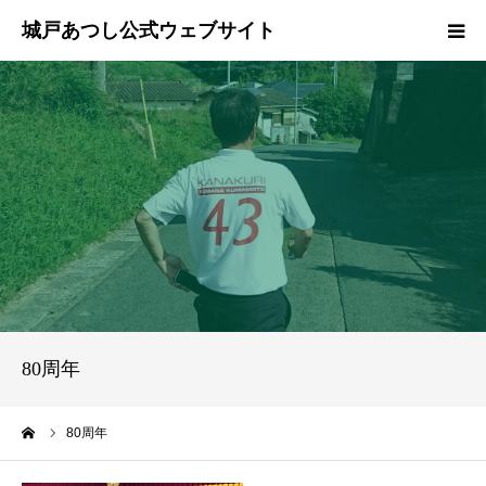
ホーム
ご挨拶
プロフィール
政策
活動報告
80周年
県政報告
ーム
80周年
ブログ