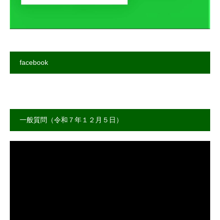
facebook
一般質問（令和７年１２月５日）
動
画
プ
レ
ー
ヤ
ー