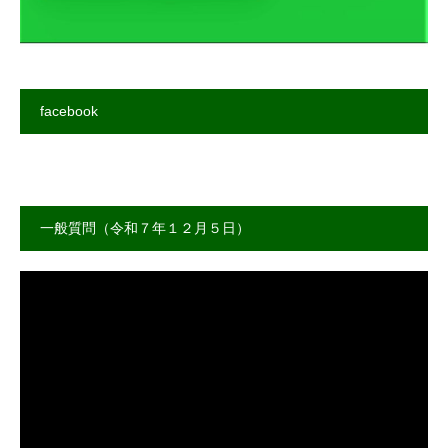
facebook
一般質問（令和７年１２月５日）
動
画
プ
レ
ー
ヤ
ー