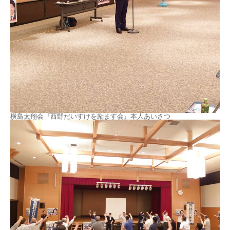
横島太翔会『西野だいすけを励ます会』本人あいさつ