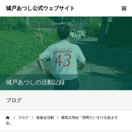
ホーム
ご挨拶
プロフィール
政策
城戸あつしの活動記録
活動報告
ブログ
県政報告
ーム
ブログ
後援会活動
横島太翔会『西野だいすけを励ます
会』
ブログ