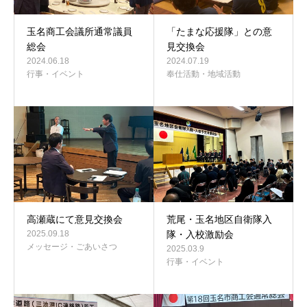
玉名商工会議所通常議員
「たまな応援隊」との意
総会
見交換会
2024.06.18
2024.07.19
行事・イベント
奉仕活動・地域活動
高瀬蔵にて意見交換会
荒尾・玉名地区自衛隊入
2025.09.18
隊・入校激励会
メッセージ・ごあいさつ
2025.03.9
行事・イベント