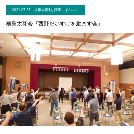
2021.07.26
後援会活動
,
行事・イベント
事務所案内
横島太翔会『西野だいすけを励ます会』