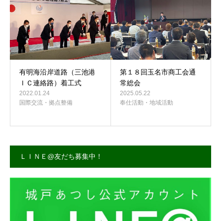
有明海沿岸道路（三池港
第１８回玉名市商工会通
ＩＣ連絡路）着工式
常総会
2022.01.24
2025.05.22
国際交流・拠点整備
奉仕活動・地域活動
ＬＩＮＥ@友だち募集中！