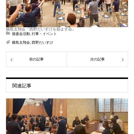
横島太翔会『西野だいすけを励ます会』
後援会活動
,
行事・イベント
横島太翔会
,
西野だいすけ
前の記事
次の記事
関連記事