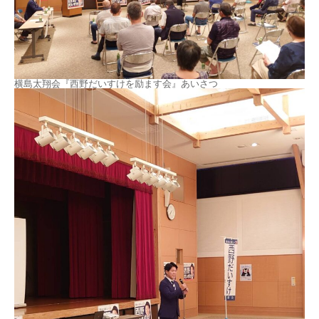
横島太翔会『西野だいすけを励ます会』あいさつ