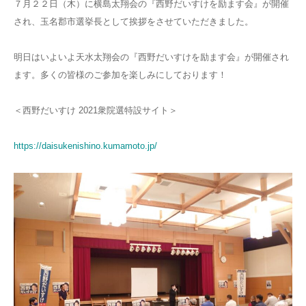
７月２２日（木）に横島太翔会の『西野だいすけを励ます会』が開催
され、玉名郡市選挙長として挨拶をさせていただきました。
明日はいよいよ天水太翔会の『西野だいすけを励ます会』が開催され
ます。多くの皆様のご参加を楽しみにしております！
＜西野だいすけ 2021衆院選特設サイト＞
https://daisukenishino.kumamoto.jp/