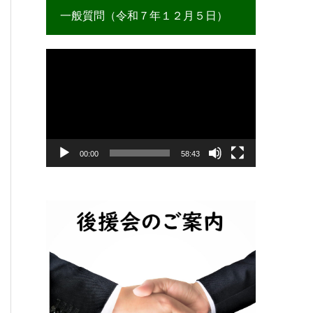
一般質問（令和７年１２月５日）
動
画
プ
レ
ー
ヤ
ー
00:00
58:43