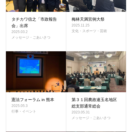
タチカワ信之「市政報告
梅林天満宮例大祭
会」出席
2025.11.25
文化・スポーツ・芸術
2025.03.2
メッセージ・ごあいさつ
憲法フォーラム in 熊本
第３１回農政連玉名地区
2025.05.3
総支部通常総会
行事・イベント
2023.05.31
メッセージ・ごあいさつ