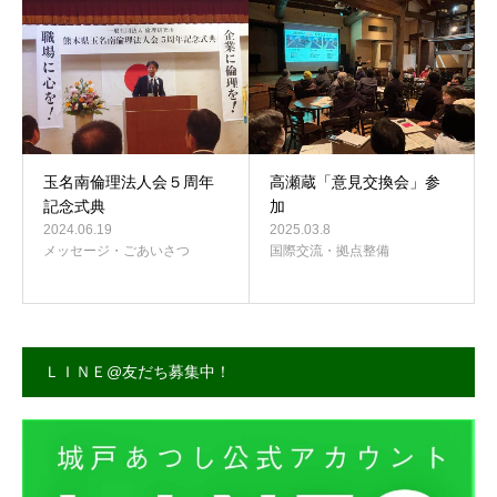
玉名南倫理法人会５周年
高瀬蔵「意見交換会」参
記念式典
加
2024.06.19
2025.03.8
メッセージ・ごあいさつ
国際交流・拠点整備
ＬＩＮＥ@友だち募集中！