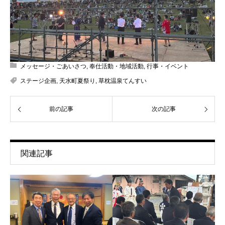
メッセージ・ごあいさつ
,
奉仕活動・地域活動
,
行事・イベント
ステージ企画
,
天水町夏祭り
,
草枕温泉てんすい
前の記事
次の記事
関連記事