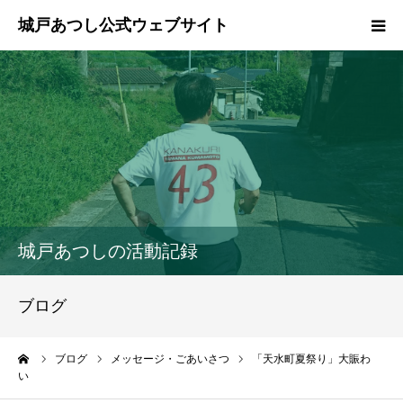
ホーム
ご挨拶
プロフィール
政策
城戸あつしの活動記録
活動報告
ブログ
県政報告
ーム
ブログ
メッセージ・ごあいさつ
「天水町夏祭り」大賑わ
い
ブログ