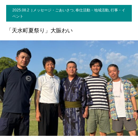
2025.08.2
メッセージ・ごあいさつ
,
奉仕活動・地域活動
,
行事・イ
事務所案内
ベント
「天水町夏祭り」大賑わい