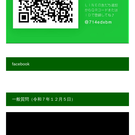
facebook
一般質問（令和７年１２月５日）
動
画
プ
レ
ー
ヤ