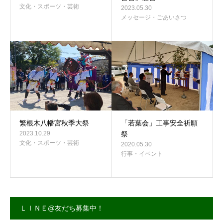
文化・スポーツ・芸術
2023.05.30
メッセージ・ごあいさつ
繁根木八幡宮秋季大祭
「若葉会」工事安全祈願
2023.10.29
祭
文化・スポーツ・芸術
2020.05.30
行事・イベント
ＬＩＮＥ@友だち募集中！