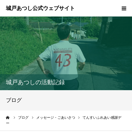
ホーム
ご挨拶
プロフィール
政策
城戸あつしの活動記録
活動報告
ブログ
県政報告
ーム
ブログ
メッセージ・ごあいさつ
てんすいふれあい感謝デ
ー
ブログ