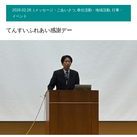
2026.02.28
メッセージ・ごあいさつ
,
奉仕活動・地域活動
,
行事・
事務所案内
イベント
てんすいふれあい感謝デー