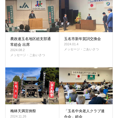
農政連玉名地区総支部通
玉名市新年賀詞交換会
常総会 出席
2024.01.4
メッセージ・ごあいさつ
2024.08.2
メッセージ・ごあいさつ
梅林天満宮例祭
「玉名中央老人クラブ連
2024.11.26
合会」総会