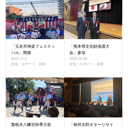
事務所案内
「玉名市神楽フェスティ
「熊本県文化財保護大
バル」開催
会」参加
2023.11.3
2023.10.30
文化・スポーツ・芸術
文化・スポーツ・芸術
繁根木八幡宮秋季大祭
「林祥太郎ギターリサイ