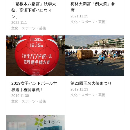
「繁根木八幡宮」秋季大
梅林天満宮「例大祭」参
祭、高瀬下町ハロウィ
席
ン、…
2021.11.25
文化・スポーツ・芸術
2022.11.1
文化・スポーツ・芸術
2019女子ハンドボール世
第23回玉名大俵まつり
界選手権開幕戦！
2019.11.23
文化・スポーツ・芸術
2019.11.30
文化・スポーツ・芸術