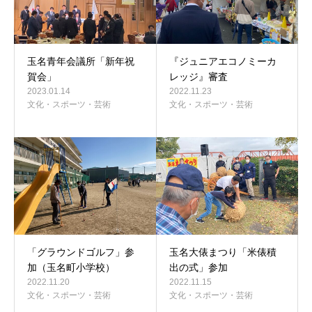
玉名青年会議所「新年祝
『ジュニアエコノミーカ
賀会」
レッジ』審査
2023.01.14
2022.11.23
文化・スポーツ・芸術
文化・スポーツ・芸術
「グラウンドゴルフ」参
玉名大俵まつり「米俵積
加（玉名町小学校）
出の式」参加
2022.11.20
2022.11.15
文化・スポーツ・芸術
文化・スポーツ・芸術