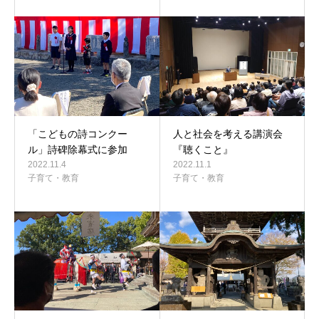
「こどもの詩コンクー
人と社会を考える講演会
ル」詩碑除幕式に参加
『聴くこと』
2022.11.4
2022.11.1
子育て・教育
子育て・教育