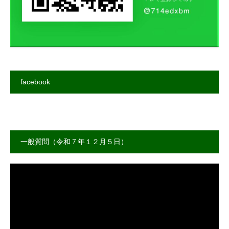
facebook
一般質問（令和７年１２月５日）
動
画
プ
レ
ー
ヤ
ー