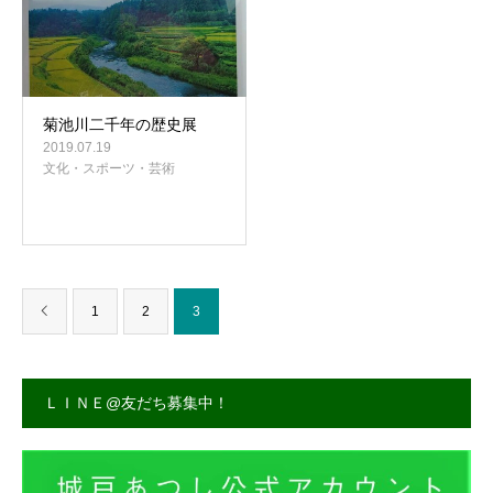
菊池川二千年の歴史展
2019.07.19
文化・スポーツ・芸術
1
2
3
ＬＩＮＥ@友だち募集中！