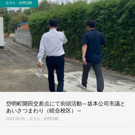
辻立ち・訪問活動
事務所案内
岱明町開田交差点にて街頭活動～坂本公司市議と
あいさつまわり（睦合校区）～
2022.09.29
辻立ち・訪問活動