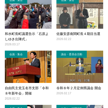
和水町長町議選告示「石原よ
佐藤安彦南関町長４期目当選
しゆき出陣式」
2026.02.22
2026.03.17
会議・集会
議会・委員会活動
自由民主党玉名市支部「令和
令和８年２月定例県議会 開会
８年新年会」開催
2026.02.17
2026.02.22