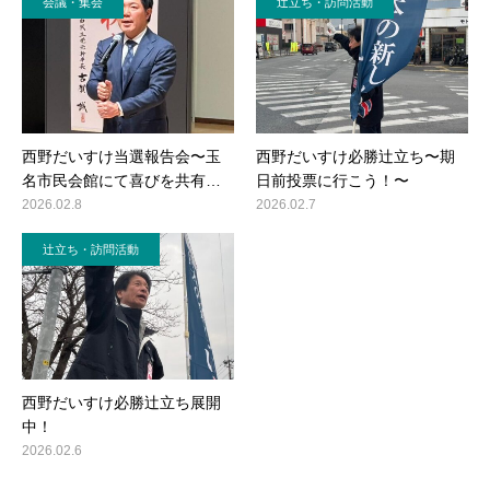
会議・集会
辻立ち・訪問活動
西野だいすけ当選報告会〜玉
西野だいすけ必勝辻立ち〜期
名市民会館にて喜びを共有…
日前投票に行こう！〜
2026.02.8
2026.02.7
辻立ち・訪問活動
西野だいすけ必勝辻立ち展開
中！
2026.02.6