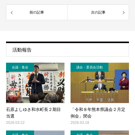
前の記事
次の記事
活動報告
会議・集会
議会・委員会活動
石原よしゆき和水町長２期目
「令和８年熊本県議会２月定
当選
例会」閉会
2026.03.22
2026.03.18
会議・集会
会議・集会