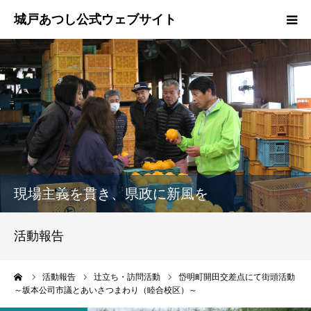
ホーム
ご挨拶
プロフィール
政策
現場主義を貫き、県政に新風を
活動報告
活動報告
県政報告
ーム
活動報告
辻立ち・訪問活動
岱明町開田交差点にて街頭活動
～坂本公司市議とあいさつまわり（睦合校区）～
ブログ