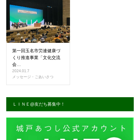
事務所案内
第一回玉名市労連健康づ
くり推進事業「文化交流
会…
2024.01.7
メッセージ・ごあいさつ
ＬＩＮＥ@友だち募集中！