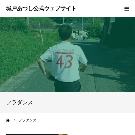
ホーム
ご挨拶
プロフィール
政策
活動報告
フラダンス
県政報告
ーム
フラダンス
ブログ