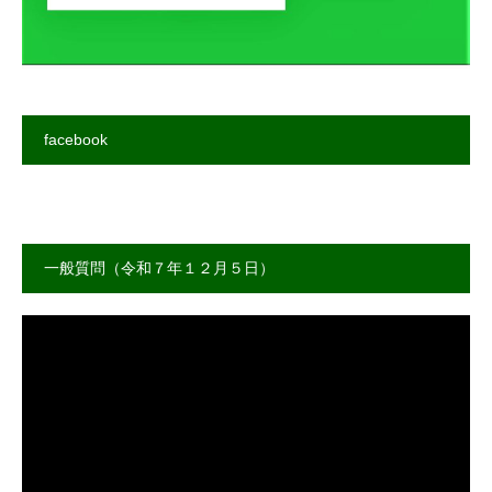
facebook
一般質問（令和７年１２月５日）
動
画
プ
レ
ー
ヤ
ー