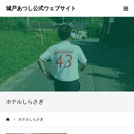
ホーム
ご挨拶
プロフィール
政策
活動報告
ホテルしらさぎ
県政報告
ーム
ホテルしらさぎ
ブログ