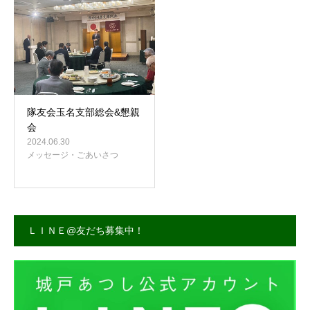
事務所案内
隊友会玉名支部総会&懇親
会
2024.06.30
メッセージ・ごあいさつ
ＬＩＮＥ@友だち募集中！