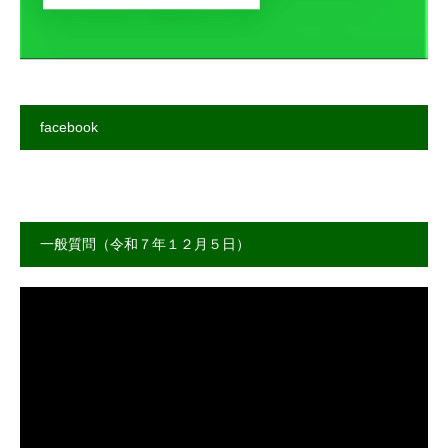
facebook
一般質問（令和７年１２月５日）
動
画
プ
レ
ー
ヤ
ー