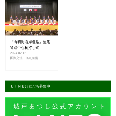
事務所案内
「有明海沿岸道路」荒尾
道路中心杭打ち式
2024.02.12
国際交流・拠点整備
ＬＩＮＥ@友だち募集中！