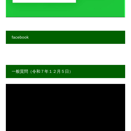
facebook
一般質問（令和７年１２月５日）
動
画
プ
レ
ー
ヤ
ー