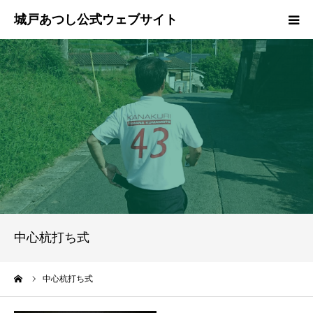
ホーム
ご挨拶
プロフィール
政策
活動報告
中心杭打ち式
県政報告
ーム
中心杭打ち式
ブログ