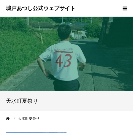
ホーム
ご挨拶
プロフィール
政策
活動報告
天水町夏祭り
県政報告
ーム
天水町夏祭り
ブログ