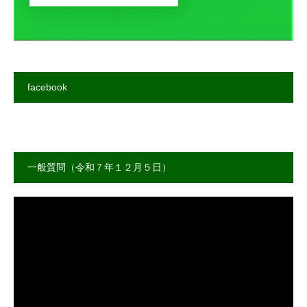
facebook
一般質問（令和７年１２月５日）
動
画
プ
レ
ー
ヤ
ー