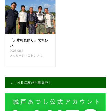
事務所案内
「天水町夏祭り」大賑わ
い
2025.08.2
メッセージ・ごあいさつ
ＬＩＮＥ@友だち募集中！