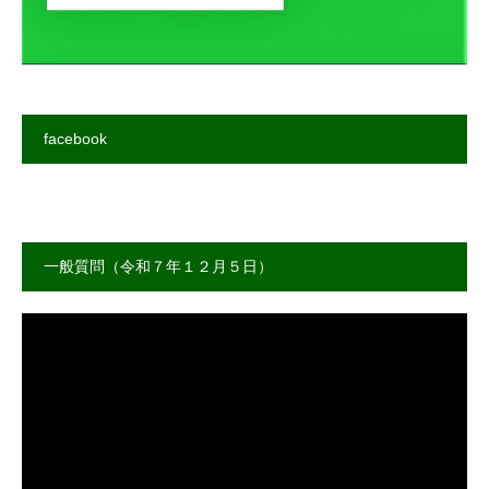
facebook
一般質問（令和７年１２月５日）
動
画
プ
レ
ー
ヤ
ー