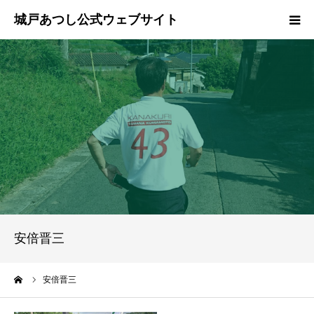
ホーム
ご挨拶
プロフィール
政策
活動報告
安倍晋三
県政報告
ーム
安倍晋三
ブログ