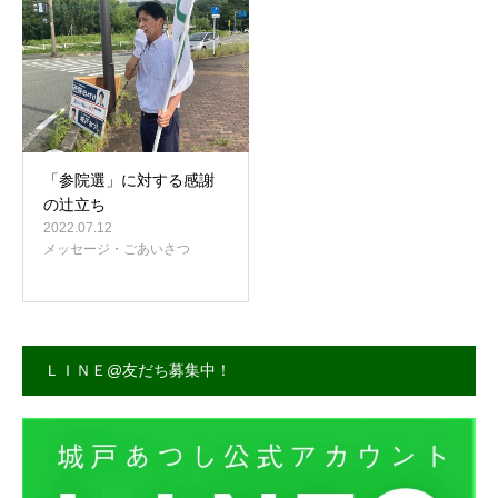
事務所案内
「参院選」に対する感謝
の辻立ち
2022.07.12
メッセージ・ごあいさつ
ＬＩＮＥ@友だち募集中！