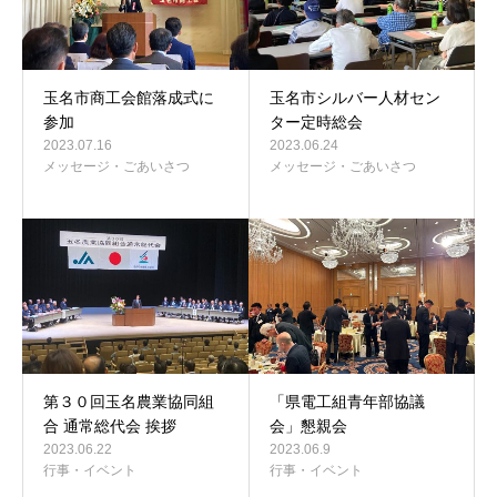
玉名市商工会館落成式に
玉名市シルバー人材セン
参加
ター定時総会
2023.07.16
2023.06.24
メッセージ・ごあいさつ
メッセージ・ごあいさつ
第３０回玉名農業協同組
「県電工組青年部協議
合 通常総代会 挨拶
会」懇親会
2023.06.22
2023.06.9
行事・イベント
行事・イベント