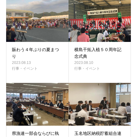
事務所案内
賑わう４年ぶりの夏まつ
横島干拓入植５０周年記
り
念式典
2023.08.13
2023.08.10
行事・イベント
行事・イベント
県漁連一部会ならびに執
玉名地区納税貯蓄組合連