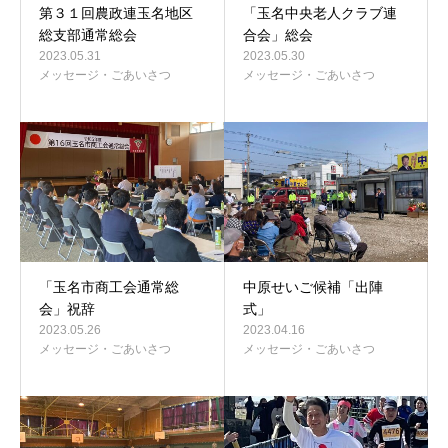
第３１回農政連玉名地区
「玉名中央老人クラブ連
総支部通常総会
合会」総会
2023.05.31
2023.05.30
メッセージ・ごあいさつ
メッセージ・ごあいさつ
「玉名市商工会通常総
中原せいご候補「出陣
会」祝辞
式」
2023.05.26
2023.04.16
メッセージ・ごあいさつ
メッセージ・ごあいさつ