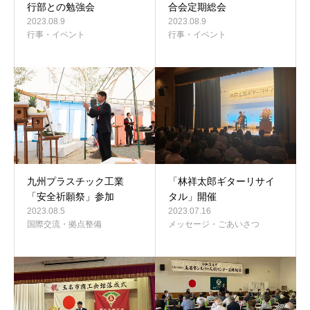
行部との勉強会
合会定期総会
2023.08.9
2023.08.9
行事・イベント
行事・イベント
九州プラスチック工業
「林祥太郎ギターリサイ
「安全祈願祭」参加
タル」開催
2023.08.5
2023.07.16
国際交流・拠点整備
メッセージ・ごあいさつ