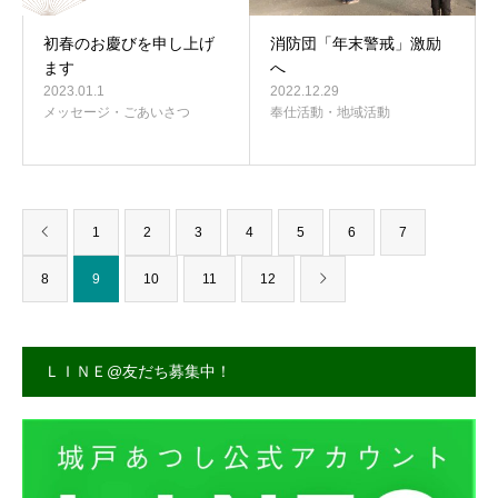
初春のお慶びを申し上げ
消防団「年末警戒」激励
ます
へ
2023.01.1
2022.12.29
メッセージ・ごあいさつ
奉仕活動・地域活動
1
2
3
4
5
6
7
8
9
10
11
12
ＬＩＮＥ@友だち募集中！