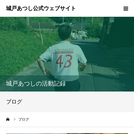
ホーム
ご挨拶
プロフィール
政策
城戸あつしの活動記録
活動報告
ブログ
県政報告
ーム
ブログ
ブログ