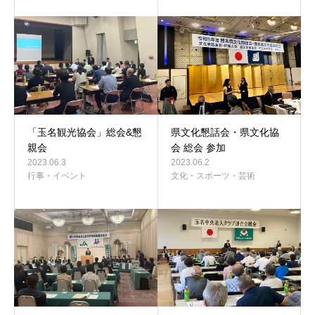
「玉名観光協会」総会&懇
県文化懇話会・県文化協
親会
会 総会 参加
2023.06.3
2023.06.2
行事・イベント
文化・スポーツ・芸術