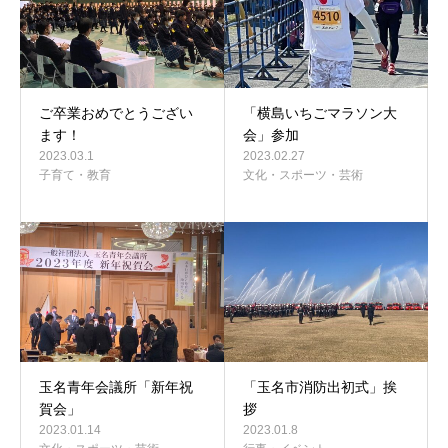
ご卒業おめでとうござい
「横島いちごマラソン大
ます！
会」参加
2023.03.1
2023.02.27
子育て・教育
文化・スポーツ・芸術
玉名青年会議所「新年祝
「玉名市消防出初式」挨
賀会」
拶
2023.01.14
2023.01.8