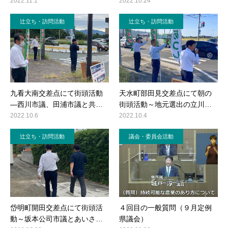
2022.11.1
2022.10.24
辻立ち・訪問活動
辻立ち・訪問活動
九看大南交差点にて街頭活動
天水町部田見交差点にて朝の
―西川市議、田浦市議と共…
街頭活動～地元選出の立川…
2022.10.6
2022.10.4
辻立ち・訪問活動
議会・委員会活動
岱明町開田交差点にて街頭活
４回目の一般質問（９月定例
動～坂本公司市議とあいさ…
県議会）