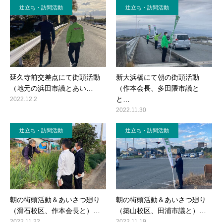
辻立ち・訪問活動
辻立ち・訪問活動
延久寺前交差点にて街頭活動
新大浜橋にて朝の街頭活動
（地元の浜田市議とあい…
（作本会長、多田隈市議と
と…
2022.12.2
2022.11.30
辻立ち・訪問活動
辻立ち・訪問活動
朝の街頭活動＆あいさつ廻り
朝の街頭活動＆あいさつ廻り
（滑石校区、作本会長と）…
（築山校区、田浦市議と）…
2022.11.22
2022.11.19