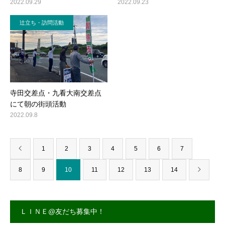
2022.09.29
2022.09.23
辻立ち・訪問活動
寺田交差点・九看大南交差点
にて朝の街頭活動
2022.09.8
1
2
3
4
5
6
7
8
9
10
11
12
13
14
ＬＩＮＥ@友だち募集中！