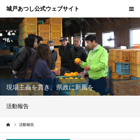
ホーム
ご挨拶
プロフィール
政策
現場主義を貫き、県政に新風を
活動報告
活動報告
県政報告
ーム
活動報告
ブログ