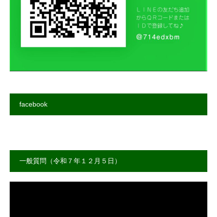
facebook
一般質問（令和７年１２月５日）
動
画
プ
レ
ー
ヤ