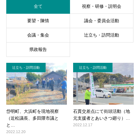
全て
視察・研修・説明会
事務所案内
要望・陳情
議会・委員会活動
会議・集会
辻立ち・訪問活動
県政報告
辻立ち・訪問活動
辻立ち・訪問活動
岱明町、大浜町を現地視察
石貫交差点にて街頭活動（地
（近松議長、多田隈市議と
元支援者とあいさつ廻り）…
と…
2022.12.17
2022.12.20