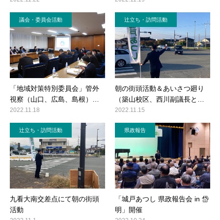
議会・委員会活動
辻立ち・訪問活動
「地域対策特別委員会」管外
朝の街頭活動＆あいさつ廻り
視察（山口、広島、島根）…
（築山校区、西川副議長と…
2022.11.18
2022.11.15
辻立ち・訪問活動
県政報告
九看大南交差点にて朝の街頭
「城戸あつし 県政報告会 in 岱
活動
明」開催